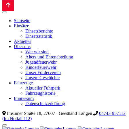
Startseite
Einsätze
Einsatzberichte
Einsatzstatistik
Aktuelles
Über uns
Wer wir sind
Alters und Ehrenabteilung
Jugendfeuerwehr
Kinderfeuerwehr
Unser Förderverein
Unsere Geschichte
Fahrzeuge
Aktueller Fuhrpark
Fahrzeughistorie
Impressum
Datenschutzerklärung
Imsumer Straße 18, 27607 - Geestland-Langen
04743-957112
(Im Notfall 112)