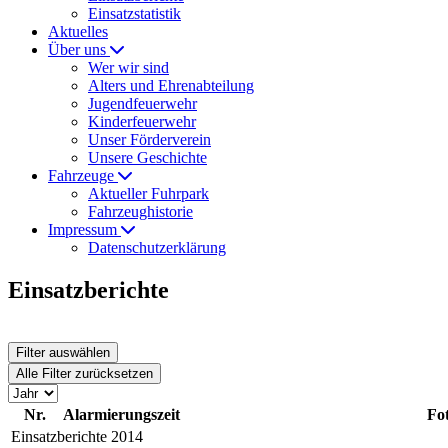
Einsatzstatistik
Aktuelles
Über uns
Wer wir sind
Alters und Ehrenabteilung
Jugendfeuerwehr
Kinderfeuerwehr
Unser Förderverein
Unsere Geschichte
Fahrzeuge
Aktueller Fuhrpark
Fahrzeughistorie
Impressum
Datenschutzerklärung
Einsatzberichte
Filter auswählen
Alle Filter zurücksetzen
Nr.
Alarmierungszeit
Fo
Einsatzberichte 2014