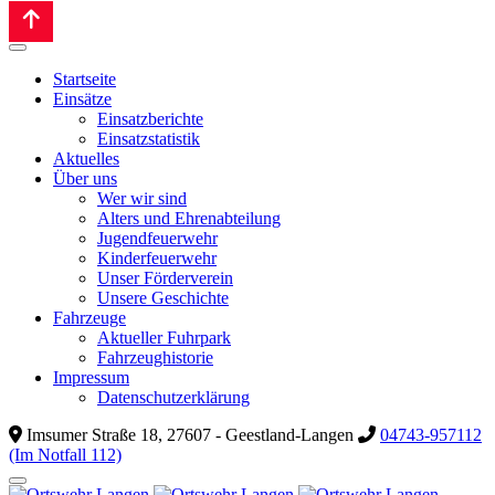
Startseite
Einsätze
Einsatzberichte
Einsatzstatistik
Aktuelles
Über uns
Wer wir sind
Alters und Ehrenabteilung
Jugendfeuerwehr
Kinderfeuerwehr
Unser Förderverein
Unsere Geschichte
Fahrzeuge
Aktueller Fuhrpark
Fahrzeughistorie
Impressum
Datenschutzerklärung
Imsumer Straße 18, 27607 - Geestland-Langen
04743-957112
(Im Notfall 112)