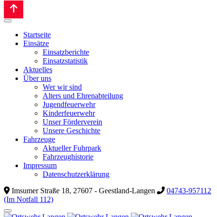
Startseite
Einsätze
Einsatzberichte
Einsatzstatistik
Aktuelles
Über uns
Wer wir sind
Alters und Ehrenabteilung
Jugendfeuerwehr
Kinderfeuerwehr
Unser Förderverein
Unsere Geschichte
Fahrzeuge
Aktueller Fuhrpark
Fahrzeughistorie
Impressum
Datenschutzerklärung
Imsumer Straße 18, 27607 - Geestland-Langen
04743-957112
(Im Notfall 112)