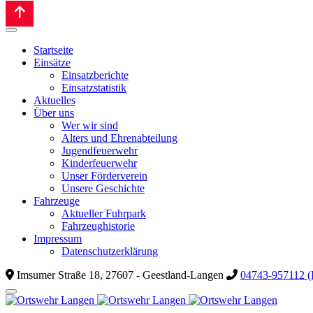
Startseite
Einsätze
Einsatzberichte
Einsatzstatistik
Aktuelles
Über uns
Wer wir sind
Alters und Ehrenabteilung
Jugendfeuerwehr
Kinderfeuerwehr
Unser Förderverein
Unsere Geschichte
Fahrzeuge
Aktueller Fuhrpark
Fahrzeughistorie
Impressum
Datenschutzerklärung
Imsumer Straße 18, 27607 - Geestland-Langen
04743-957112 (I