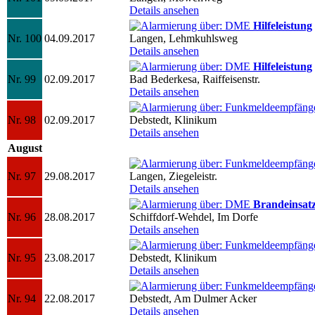
Details ansehen
Hilfeleistung
Nr. 100
04.09.2017
Langen, Lehmkuhlsweg
Details ansehen
Hilfeleistung
Nr. 99
02.09.2017
Bad Bederkesa, Raiffeisenstr.
Details ansehen
Nr. 98
02.09.2017
Debstedt, Klinikum
Details ansehen
August
Nr. 97
29.08.2017
Langen, Ziegeleistr.
Details ansehen
Brandeinsat
Nr. 96
28.08.2017
Schiffdorf-Wehdel, Im Dorfe
Details ansehen
Nr. 95
23.08.2017
Debstedt, Klinikum
Details ansehen
Nr. 94
22.08.2017
Debstedt, Am Dulmer Acker
Details ansehen