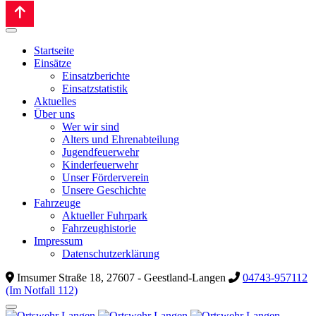
Startseite
Einsätze
Einsatzberichte
Einsatzstatistik
Aktuelles
Über uns
Wer wir sind
Alters und Ehrenabteilung
Jugendfeuerwehr
Kinderfeuerwehr
Unser Förderverein
Unsere Geschichte
Fahrzeuge
Aktueller Fuhrpark
Fahrzeughistorie
Impressum
Datenschutzerklärung
Imsumer Straße 18, 27607 - Geestland-Langen
04743-957112
(Im Notfall 112)