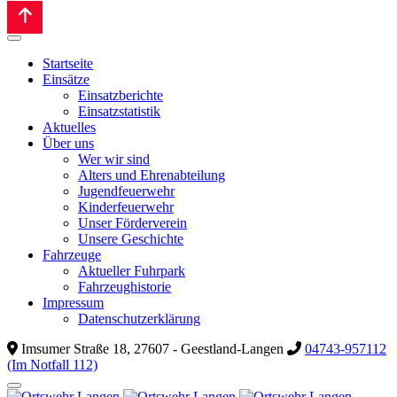
Startseite
Einsätze
Einsatzberichte
Einsatzstatistik
Aktuelles
Über uns
Wer wir sind
Alters und Ehrenabteilung
Jugendfeuerwehr
Kinderfeuerwehr
Unser Förderverein
Unsere Geschichte
Fahrzeuge
Aktueller Fuhrpark
Fahrzeughistorie
Impressum
Datenschutzerklärung
Imsumer Straße 18, 27607 - Geestland-Langen
04743-957112
(Im Notfall 112)