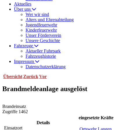
Aktuelles
Über uns
Wer wir sind
Alters und Ehrenabteilung
Jugendfeuerwehr
Kinderfeuerwehr
Unser Förderverein
Unsere Geschichte
Fahrzeuge
Aktueller Fuhrpark
Fahrzeughistorie
Impressum
Datenschutzerklärung
Übersicht
Zurück
Vor
Brandmeldeanlage ausgelöst
Brandeinsatz
Zugriffe 1462
eingesetzte Kräfte
Details
Einsatzort
Ortswehr Langen