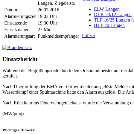
Langen, Ziegeleistr.
ELW Langen
Datum
26.02.2016
DLK 23/12 Langen
Alarmierungszeit
19:03 Uhr
TLF 16/25 Langen (a
Einsatzende
19:30 Uhr
HLF 20 Langen
Einsatzdauer
27 Min.
Polizei
Alarmierungsart
Funkmeldeempfänger
Einsatzbericht
Während der Begrüßungsrede durch den Ortsbrandmeister auf der Ja
gerufen.
Nach Überprüfung der BMA vor Ort wurde der ausgelöste Melder mitte
Wasserdampf einer Spülmaschine hatte den Alarm ausgelöst. Die Anla
Nach Rückkehr ins Feuerwehrgerätehaus, wurde die Versammlung ohn
(MW/pmg)
Wichtiger Hinweis: