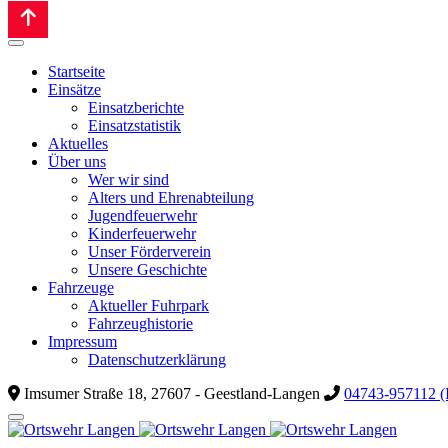
Startseite
Einsätze
Einsatzberichte
Einsatzstatistik
Aktuelles
Über uns
Wer wir sind
Alters und Ehrenabteilung
Jugendfeuerwehr
Kinderfeuerwehr
Unser Förderverein
Unsere Geschichte
Fahrzeuge
Aktueller Fuhrpark
Fahrzeughistorie
Impressum
Datenschutzerklärung
Imsumer Straße 18, 27607 - Geestland-Langen
04743-957112 (I