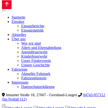
Startseite
Einsätze
Einsatzberichte
Einsatzstatistik
Aktuelles
Über uns
Wer wir sind
Alters und Ehrenabteilung
Jugendfeuerwehr
Kinderfeuerwehr
Unser Förderverein
Unsere Geschichte
Fahrzeuge
Aktueller Fuhrpark
Fahrzeughistorie
Impressum
Datenschutzerklärung
Imsumer Straße 18, 27607 - Geestland-Langen
04743-957112
(Im Notfall 112)