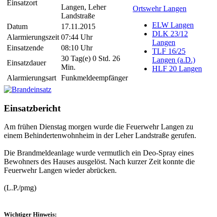
Einsatzort
Langen, Leher
Ortswehr Langen
Landstraße
ELW Langen
Datum
17.11.2015
DLK 23/12
Alarmierungszeit
07:44 Uhr
Langen
Einsatzende
08:10 Uhr
TLF 16/25
30 Tag(e) 0 Std. 26
Langen (a.D.)
Einsatzdauer
Min.
HLF 20 Langen
Alarmierungsart
Funkmeldeempfänger
Einsatzbericht
Am frühen Dienstag morgen wurde die Feuerwehr Langen zu
einem Behindertenwohnheim in der Leher Landstraße gerufen.
Die Brandmeldeanlage wurde vermutlich ein Deo-Spray eines
Bewohners des Hauses ausgelöst. Nach kurzer Zeit konnte die
Feuerwehr Langen wieder abrücken.
(L.P./pmg)
Wichtiger Hinweis: