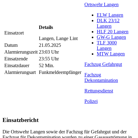
Ortswehr Langen
ELW Langen
DLK 23/12
Langen
Details
HLF 20 Langen
Einsatzort
GW-G Langen
Langen, Lange Lint
TLF 3000
Datum
21.05.2025
Langen
Alarmierungszeit
23:03 Uhr
MTW Langen
Einsatzende
23:55 Uhr
Fachzug Gefahrgut
Einsatzdauer
52 Min.
Alarmierungsart
Funkmeldeempfänger
Fachzug
Dekontamination
Rettungsdienst
Polizei
Einsatzbericht
Die Ortswehr Langen sowie der Fachzug für Gefahrgut und der
Fachzug für Dekontamination wurden zu einer Gasausströmung in