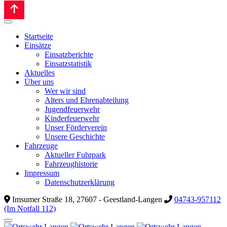
Startseite
Einsätze
Einsatzberichte
Einsatzstatistik
Aktuelles
Über uns
Wer wir sind
Alters und Ehrenabteilung
Jugendfeuerwehr
Kinderfeuerwehr
Unser Förderverein
Unsere Geschichte
Fahrzeuge
Aktueller Fuhrpark
Fahrzeughistorie
Impressum
Datenschutzerklärung
Imsumer Straße 18, 27607 - Geestland-Langen
04743-957112
(Im Notfall 112)