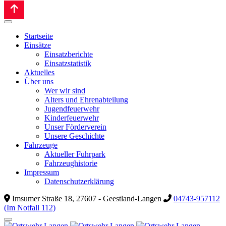
Startseite
Einsätze
Einsatzberichte
Einsatzstatistik
Aktuelles
Über uns
Wer wir sind
Alters und Ehrenabteilung
Jugendfeuerwehr
Kinderfeuerwehr
Unser Förderverein
Unsere Geschichte
Fahrzeuge
Aktueller Fuhrpark
Fahrzeughistorie
Impressum
Datenschutzerklärung
Imsumer Straße 18, 27607 - Geestland-Langen
04743-957112
(Im Notfall 112)