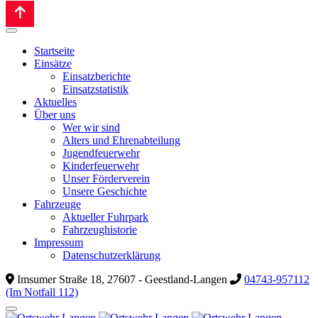
Startseite
Einsätze
Einsatzberichte
Einsatzstatistik
Aktuelles
Über uns
Wer wir sind
Alters und Ehrenabteilung
Jugendfeuerwehr
Kinderfeuerwehr
Unser Förderverein
Unsere Geschichte
Fahrzeuge
Aktueller Fuhrpark
Fahrzeughistorie
Impressum
Datenschutzerklärung
Imsumer Straße 18, 27607 - Geestland-Langen
04743-957112
(Im Notfall 112)