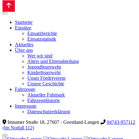
Startseite
Einsätze
Einsatzberichte
Einsatzstatistik
Aktuelles
Über uns
Wer wir sind
Alters und Ehrenabteilung
Jugendfeuerwehr
Kinderfeuerwehr
Unser Förderverein
Unsere Geschichte
Fahrzeuge
Aktueller Fuhrpark
Fahrzeughistorie
Impressum
Datenschutzerklärung
Imsumer Straße 18, 27607 - Geestland-Langen
04743-957112
(Im Notfall 112)