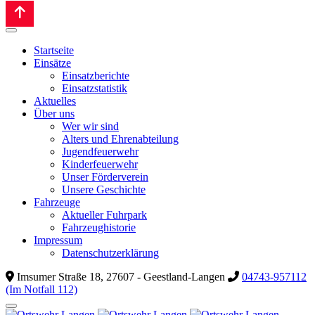
Startseite
Einsätze
Einsatzberichte
Einsatzstatistik
Aktuelles
Über uns
Wer wir sind
Alters und Ehrenabteilung
Jugendfeuerwehr
Kinderfeuerwehr
Unser Förderverein
Unsere Geschichte
Fahrzeuge
Aktueller Fuhrpark
Fahrzeughistorie
Impressum
Datenschutzerklärung
Imsumer Straße 18, 27607 - Geestland-Langen
04743-957112
(Im Notfall 112)