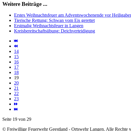
Weitere Beiträge ...
Erstes Weihnachtsfeuer am Adventswochenende vor Heiligaben
Tierische Rettung: Schwan vom Eis gerettet
Erstmalig Weihnachtsfeuer in Langen
Kreisbereitschaftsübung: Deichverteidigung
14
15
16
17
18
19
20
21
22
23
Seite 19 von 29
© Freiwillige Feuerwehr Geestland - Ortswehr Langen. Alle Rechte v