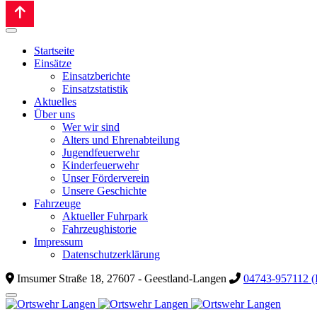
Startseite
Einsätze
Einsatzberichte
Einsatzstatistik
Aktuelles
Über uns
Wer wir sind
Alters und Ehrenabteilung
Jugendfeuerwehr
Kinderfeuerwehr
Unser Förderverein
Unsere Geschichte
Fahrzeuge
Aktueller Fuhrpark
Fahrzeughistorie
Impressum
Datenschutzerklärung
Imsumer Straße 18, 27607 - Geestland-Langen
04743-957112 (I