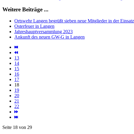
Weitere Beiträge ...
Ortswehr Langen begrüßt sieben neue Mitglieder in der Einsatz
Osterfeuer in Langen
Jahreshauptversammlung 2023
Ankunft des neuen GW-G in Langen
13
14
15
16
17
18
19
20
21
22
Seite 18 von 29