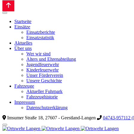
Startseite
Einsätze
Einsatzberichte
Einsatzstatistik
Aktuelles
Über uns
Wer wir sind
Alters und Ehrenabteilung
Jugendfeuerwehr
Kinderfeuerwehr
Unser Förderverein
Unsere Geschichte
Fahrzeuge
Aktueller Fuhrpark
Fahrzeughistorie
Impressum
Datenschutzerklärung
Imsumer Straße 18, 27607 - Geestland-Langen
04743-957112 (I