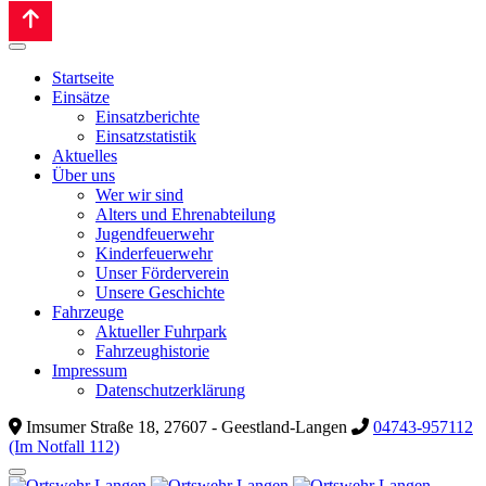
Startseite
Einsätze
Einsatzberichte
Einsatzstatistik
Aktuelles
Über uns
Wer wir sind
Alters und Ehrenabteilung
Jugendfeuerwehr
Kinderfeuerwehr
Unser Förderverein
Unsere Geschichte
Fahrzeuge
Aktueller Fuhrpark
Fahrzeughistorie
Impressum
Datenschutzerklärung
Imsumer Straße 18, 27607 - Geestland-Langen
04743-957112
(Im Notfall 112)