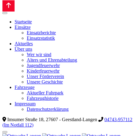
Startseite
Einsätze
Einsatzberichte
Einsatzstatistik
Aktuelles
Über uns
Wer wir sind
Alters und Ehrenabteilung
Jugendfeuerwehr
Kinderfeuerwehr
Unser Förderverein
Unsere Geschichte
Fahrzeuge
Aktueller Fuhrpark
Fahrzeughistorie
Impressum
Datenschutzerklärung
Imsumer Straße 18, 27607 - Geestland-Langen
04743-957112
(Im Notfall 112)