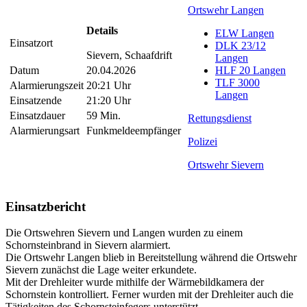
Ortswehr Langen
Details
ELW Langen
Einsatzort
DLK 23/12
Sievern, Schaafdrift
Langen
Datum
20.04.2026
HLF 20 Langen
TLF 3000
Alarmierungszeit
20:21 Uhr
Langen
Einsatzende
21:20 Uhr
Einsatzdauer
59 Min.
Rettungsdienst
Alarmierungsart
Funkmeldeempfänger
Polizei
Ortswehr Sievern
Einsatzbericht
Die Ortswehren Sievern und Langen wurden zu einem
Schornsteinbrand in Sievern alarmiert.
Die Ortswehr Langen blieb in Bereitstellung während die Ortswehr
Sievern zunächst die Lage weiter erkundete.
Mit der Drehleiter wurde mithilfe der Wärmebildkamera der
Schornstein kontrolliert. Ferner wurden mit der Drehleiter auch die
Tätigkeiten des Schornsteinfegers unterstützt.