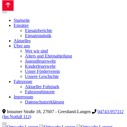
Startseite
Einsätze
Einsatzberichte
Einsatzstatistik
Aktuelles
Über uns
Wer wir sind
Alters und Ehrenabteilung
Jugendfeuerwehr
Kinderfeuerwehr
Unser Förderverein
Unsere Geschichte
Fahrzeuge
Aktueller Fuhrpark
Fahrzeughistorie
Impressum
Datenschutzerklärung
Imsumer Straße 18, 27607 - Geestland-Langen
04743-957112
(Im Notfall 112)