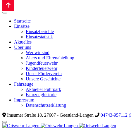
Startseite
Einsätze
Einsatzberichte
Einsatzstatistik
Aktuelles
Über uns
Wer wir sind
Alters und Ehrenabteilung
Jugendfeuerwehr
Kinderfeuerwehr
Unser Förderverein
Unsere Geschichte
Fahrzeuge
Aktueller Fuhrpark
Fahrzeughistorie
Impressum
Datenschutzerklärung
Imsumer Straße 18, 27607 - Geestland-Langen
04743-957112 (I