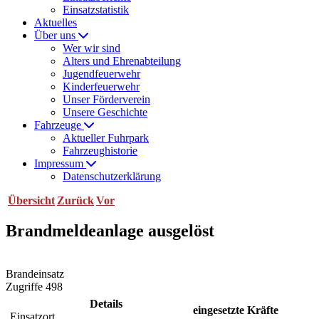
Einsatzstatistik
Aktuelles
Über uns
Wer wir sind
Alters und Ehrenabteilung
Jugendfeuerwehr
Kinderfeuerwehr
Unser Förderverein
Unsere Geschichte
Fahrzeuge
Aktueller Fuhrpark
Fahrzeughistorie
Impressum
Datenschutzerklärung
Übersicht
Zurück
Vor
Brandmeldeanlage ausgelöst
Brandeinsatz
Zugriffe 498
Details
eingesetzte Kräfte
Einsatzort