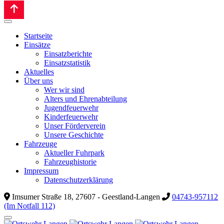
Startseite
Einsätze
Einsatzberichte
Einsatzstatistik
Aktuelles
Über uns
Wer wir sind
Alters und Ehrenabteilung
Jugendfeuerwehr
Kinderfeuerwehr
Unser Förderverein
Unsere Geschichte
Fahrzeuge
Aktueller Fuhrpark
Fahrzeughistorie
Impressum
Datenschutzerklärung
Imsumer Straße 18, 27607 - Geestland-Langen
04743-957112
(Im Notfall 112)