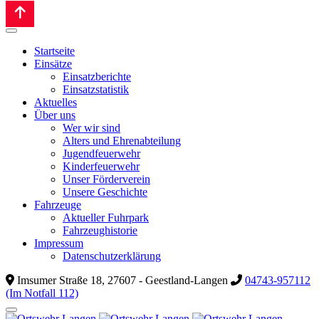
Startseite
Einsätze
Einsatzberichte
Einsatzstatistik
Aktuelles
Über uns
Wer wir sind
Alters und Ehrenabteilung
Jugendfeuerwehr
Kinderfeuerwehr
Unser Förderverein
Unsere Geschichte
Fahrzeuge
Aktueller Fuhrpark
Fahrzeughistorie
Impressum
Datenschutzerklärung
Imsumer Straße 18, 27607 - Geestland-Langen
04743-957112
(Im Notfall 112)