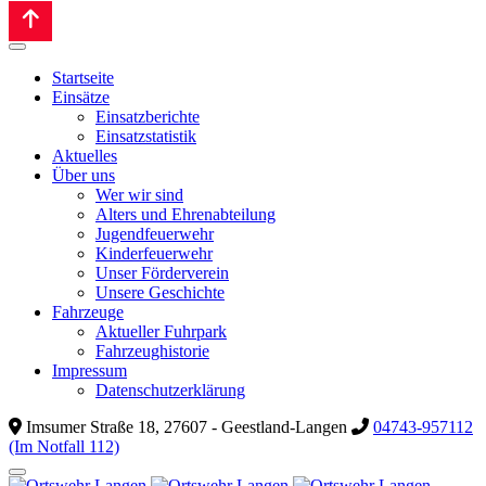
Startseite
Einsätze
Einsatzberichte
Einsatzstatistik
Aktuelles
Über uns
Wer wir sind
Alters und Ehrenabteilung
Jugendfeuerwehr
Kinderfeuerwehr
Unser Förderverein
Unsere Geschichte
Fahrzeuge
Aktueller Fuhrpark
Fahrzeughistorie
Impressum
Datenschutzerklärung
Imsumer Straße 18, 27607 - Geestland-Langen
04743-957112
(Im Notfall 112)