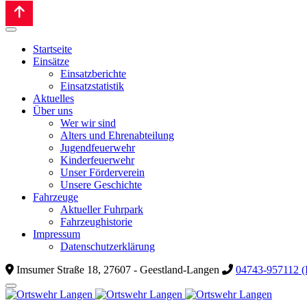
Startseite
Einsätze
Einsatzberichte
Einsatzstatistik
Aktuelles
Über uns
Wer wir sind
Alters und Ehrenabteilung
Jugendfeuerwehr
Kinderfeuerwehr
Unser Förderverein
Unsere Geschichte
Fahrzeuge
Aktueller Fuhrpark
Fahrzeughistorie
Impressum
Datenschutzerklärung
Imsumer Straße 18, 27607 - Geestland-Langen
04743-957112 (I