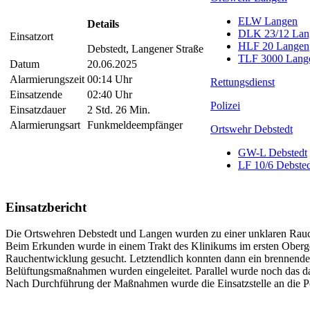
ELW Langen
Details
DLK 23/12 Lan
Einsatzort
HLF 20 Langen
Debstedt, Langener Straße
TLF 3000 Lang
Datum
20.06.2025
Alarmierungszeit
00:14 Uhr
Rettungsdienst
Einsatzende
02:40 Uhr
Polizei
Einsatzdauer
2 Std. 26 Min.
Alarmierungsart
Funkmeldeempfänger
Ortswehr Debstedt
GW-L Debstedt
LF 10/6 Debste
Einsatzbericht
Die Ortswehren Debstedt und Langen wurden zu einer unklaren Rauc
Beim Erkunden wurde in einem Trakt des Klinikums im ersten Oberges
Rauchentwicklung gesucht. Letztendlich konnten dann ein brennende
Belüftungsmaßnahmen wurden eingeleitet. Parallel wurde noch das dar
Nach Durchführung der Maßnahmen wurde die Einsatzstelle an die Po