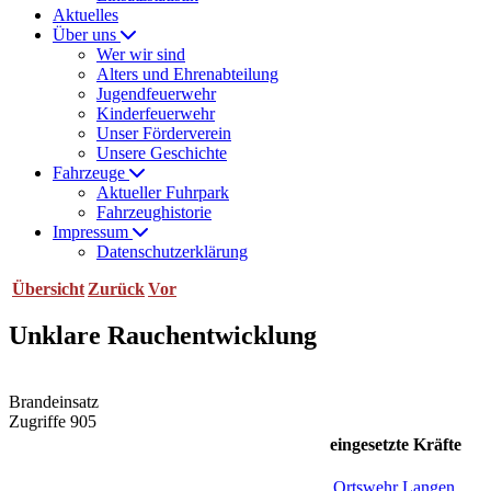
Aktuelles
Über uns
Wer wir sind
Alters und Ehrenabteilung
Jugendfeuerwehr
Kinderfeuerwehr
Unser Förderverein
Unsere Geschichte
Fahrzeuge
Aktueller Fuhrpark
Fahrzeughistorie
Impressum
Datenschutzerklärung
Übersicht
Zurück
Vor
Unklare Rauchentwicklung
Brandeinsatz
Zugriffe 905
eingesetzte Kräfte
Ortswehr Langen