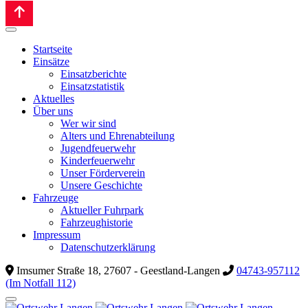
Startseite
Einsätze
Einsatzberichte
Einsatzstatistik
Aktuelles
Über uns
Wer wir sind
Alters und Ehrenabteilung
Jugendfeuerwehr
Kinderfeuerwehr
Unser Förderverein
Unsere Geschichte
Fahrzeuge
Aktueller Fuhrpark
Fahrzeughistorie
Impressum
Datenschutzerklärung
Imsumer Straße 18, 27607 - Geestland-Langen
04743-957112
(Im Notfall 112)