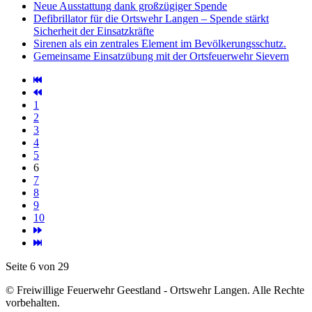
Neue Ausstattung dank großzügiger Spende
Defibrillator für die Ortswehr Langen – Spende stärkt
Sicherheit der Einsatzkräfte
Sirenen als ein zentrales Element im Bevölkerungsschutz.
Gemeinsame Einsatzübung mit der Ortsfeuerwehr Sievern
1
2
3
4
5
6
7
8
9
10
Seite 6 von 29
© Freiwillige Feuerwehr Geestland - Ortswehr Langen. Alle Rechte
vorbehalten.