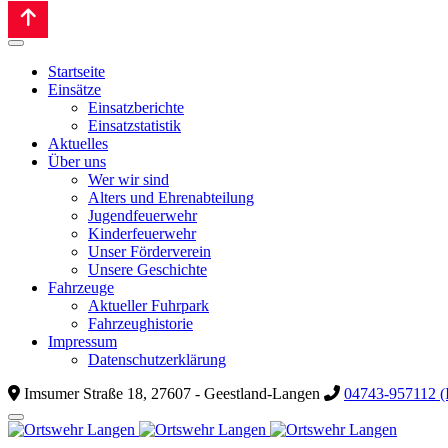
Startseite
Einsätze
Einsatzberichte
Einsatzstatistik
Aktuelles
Über uns
Wer wir sind
Alters und Ehrenabteilung
Jugendfeuerwehr
Kinderfeuerwehr
Unser Förderverein
Unsere Geschichte
Fahrzeuge
Aktueller Fuhrpark
Fahrzeughistorie
Impressum
Datenschutzerklärung
Imsumer Straße 18, 27607 - Geestland-Langen
04743-957112 (I