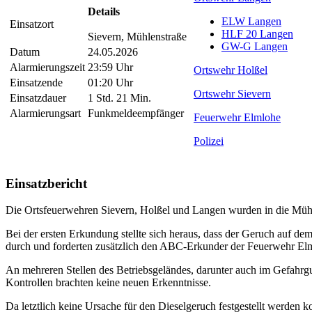
Details
ELW Langen
Einsatzort
HLF 20 Langen
Sievern, Mühlenstraße
GW-G Langen
Datum
24.05.2026
Alarmierungszeit
23:59 Uhr
Ortswehr Holßel
Einsatzende
01:20 Uhr
Ortswehr Sievern
Einsatzdauer
1 Std. 21 Min.
Alarmierungsart
Funkmeldeempfänger
Feuerwehr Elmlohe
Polizei
Einsatzbericht
Die Ortsfeuerwehren Sievern, Holßel und Langen wurden in die Mühl
Bei der ersten Erkundung stellte sich heraus, dass der Geruch auf 
durch und forderten zusätzlich den ABC-Erkunder der Feuerwehr Elml
An mehreren Stellen des Betriebsgeländes, darunter auch im Gefahrg
Kontrollen brachten keine neuen Erkenntnisse.
Da letztlich keine Ursache für den Dieselgeruch festgestellt werden k