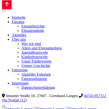
Startseite
Einsätze
Einsatzberichte
Einsatzstatistik
Aktuelles
Über uns
Wer wir sind
Alters und Ehrenabteilung
Jugendfeuerwehr
Kinderfeuerwehr
Unser Förderverein
Unsere Geschichte
Fahrzeuge
Aktueller Fuhrpark
Fahrzeughistorie
Impressum
Datenschutzerklärung
Imsumer Straße 18, 27607 - Geestland-Langen
04743-957112
(Im Notfall 112)