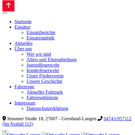
Startseite
Einsätze
Einsatzberichte
Einsatzstatistik
Aktuelles
Über uns
Wer wir sind
Alters und Ehrenabteilung
Jugendfeuerwehr
Kinderfeuerwehr
Unser Förderverein
Unsere Geschichte
Fahrzeuge
Aktueller Fuhrpark
Fahrzeughistorie
Impressum
Datenschutzerklärung
Imsumer Straße 18, 27607 - Geestland-Langen
04743-957112
(Im Notfall 112)