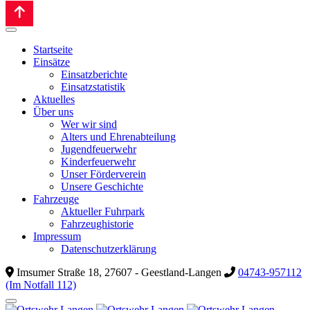
Startseite
Einsätze
Einsatzberichte
Einsatzstatistik
Aktuelles
Über uns
Wer wir sind
Alters und Ehrenabteilung
Jugendfeuerwehr
Kinderfeuerwehr
Unser Förderverein
Unsere Geschichte
Fahrzeuge
Aktueller Fuhrpark
Fahrzeughistorie
Impressum
Datenschutzerklärung
Imsumer Straße 18, 27607 - Geestland-Langen
04743-957112
(Im Notfall 112)