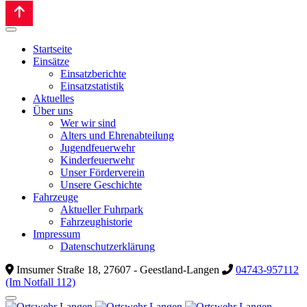
Startseite
Einsätze
Einsatzberichte
Einsatzstatistik
Aktuelles
Über uns
Wer wir sind
Alters und Ehrenabteilung
Jugendfeuerwehr
Kinderfeuerwehr
Unser Förderverein
Unsere Geschichte
Fahrzeuge
Aktueller Fuhrpark
Fahrzeughistorie
Impressum
Datenschutzerklärung
Imsumer Straße 18, 27607 - Geestland-Langen
04743-957112
(Im Notfall 112)