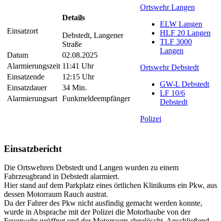
Ortswehr Langen
Details
ELW Langen
Einsatzort
HLF 20 Langen
Debstedt, Langener
TLF 3000
Straße
Langen
Datum
02.08.2025
Alarmierungszeit
11:41 Uhr
Ortswehr Debstedt
Einsatzende
12:15 Uhr
GW-L Debstedt
Einsatzdauer
34 Min.
LF 10/6
Alarmierungsart
Funkmeldeempfänger
Debstedt
Polizei
Einsatzbericht
Die Ortswehren Debstedt und Langen wurden zu einem
Fahrzeugbrand in Debstedt alarmiert.
Hier stand auf dem Parkplatz eines örtlichen Klinikums ein Pkw, aus
dessen Motorraum Rauch austrat.
Da der Fahrer des Pkw nicht ausfindig gemacht werden konnte,
wurde in Absprache mit der Polizei die Motorhaube von der
Feuerwehr geöffnet und der Motorraum abgelöscht. Anschließend