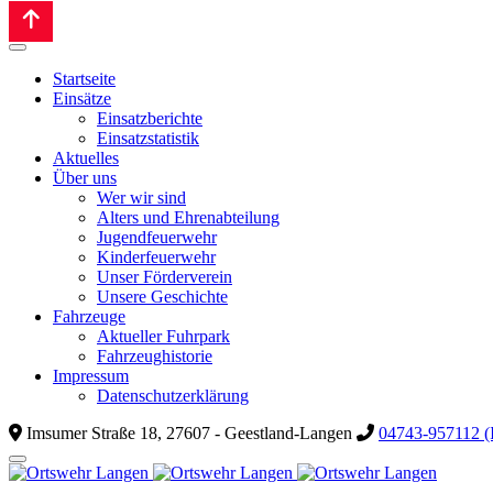
Startseite
Einsätze
Einsatzberichte
Einsatzstatistik
Aktuelles
Über uns
Wer wir sind
Alters und Ehrenabteilung
Jugendfeuerwehr
Kinderfeuerwehr
Unser Förderverein
Unsere Geschichte
Fahrzeuge
Aktueller Fuhrpark
Fahrzeughistorie
Impressum
Datenschutzerklärung
Imsumer Straße 18, 27607 - Geestland-Langen
04743-957112 (I