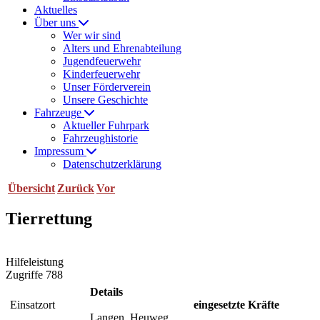
Aktuelles
Über uns
Wer wir sind
Alters und Ehrenabteilung
Jugendfeuerwehr
Kinderfeuerwehr
Unser Förderverein
Unsere Geschichte
Fahrzeuge
Aktueller Fuhrpark
Fahrzeughistorie
Impressum
Datenschutzerklärung
Übersicht
Zurück
Vor
Tierrettung
Hilfeleistung
Zugriffe 788
Details
Einsatzort
eingesetzte Kräfte
Langen, Heuweg