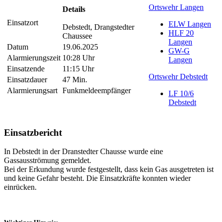
Ortswehr Langen
Details
Einsatzort
ELW Langen
Debstedt, Drangstedter
HLF 20
Chaussee
Langen
Datum
19.06.2025
GW-G
Alarmierungszeit
10:28 Uhr
Langen
Einsatzende
11:15 Uhr
Ortswehr Debstedt
Einsatzdauer
47 Min.
Alarmierungsart
Funkmeldeempfänger
LF 10/6
Debstedt
Einsatzbericht
In Debstedt in der Dranstedter Chausse wurde eine
Gassausströmung gemeldet.
Bei der Erkundung wurde festgestellt, dass kein Gas ausgetreten ist
und keine Gefahr besteht. Die Einsatzkräfte konnten wieder
einrücken.