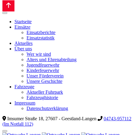
Startseite
Einsätze
Einsatzberichte
Einsatzstatistik
Aktuelles
Über uns
Wer wir sind
Alters und Ehrenabteilung
Jugendfeuerwehr
Kinderfeuerwehr
Unser Förderverein
Unsere Geschichte
Fahrzeuge
Aktueller Fuhrpark
Fahrzeughistorie
Impressum
Datenschutzerklärung
Imsumer Straße 18, 27607 - Geestland-Langen
04743-957112
(Im Notfall 112)