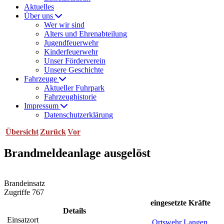
Aktuelles
Über uns
Wer wir sind
Alters und Ehrenabteilung
Jugendfeuerwehr
Kinderfeuerwehr
Unser Förderverein
Unsere Geschichte
Fahrzeuge
Aktueller Fuhrpark
Fahrzeughistorie
Impressum
Datenschutzerklärung
Übersicht
Zurück
Vor
Brandmeldeanlage ausgelöst
Brandeinsatz
Zugriffe 767
eingesetzte Kräfte
Details
Einsatzort
Ortswehr Langen