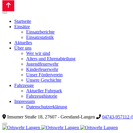
Startseite
Einsätze
Einsatzberichte
Einsatzstatistik
Aktuelles
Über uns
Wer wir sind
Alters und Ehrenabteilung
Jugendfeuerwehr
Kinderfeuerwehr
Unser Förderverein
Unsere Geschichte
Fahrzeuge
Aktueller Fuhrpark
Fahrzeughistorie
Impressum
Datenschutzerklärung
Imsumer Straße 18, 27607 - Geestland-Langen
04743-957112 (I