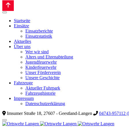
Startseite
Einsätze
Einsatzberichte
Einsatzstatistik
Aktuelles
Über uns
Wer wir sind
Alters und Ehrenabteilung
Jugendfeuerwehr
Kinderfeuerwehr
Unser Förderverein
Unsere Geschichte
Fahrzeuge
Aktueller Fuhrpark
Fahrzeughistorie
Impressum
Datenschutzerklärung
Imsumer Straße 18, 27607 - Geestland-Langen
04743-957112 (I