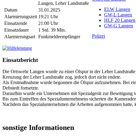
Langen, Leher Landstraße
ELW Langen
Datum
31.01.2025
GW-L Langen
Alarmierungszeit
19:21 Uhr
HLF 20 Langen
Einsatzende
21:00 Uhr
GW-G Langen
Einsatzdauer
1 Std. 39 Min.
Polizei
Alarmierungsart
Funkmeldeempfänger
Einsatzbericht
Die Ortswehr Langen wurde zu einer Ölspur in der Leher Landstraße ge
Kreuzung der Leher Landstraße zog, jedoch dort nicht endete.
Als Erstmaßnahme wurde begonnen die Ölspur aufzunehmen. Bei einer E
Debstedt fortsetzte.
Daraufhin wurde ein Unternehmen mit Spezialgerät zur Beseitigung 
Bis zum Eintreffen des Spezialunternehmens sicherten die Kameraden
Nachdem das Spezialunternehmen die Arbeiten aufgenommen hatte, 
sonstige Informationen