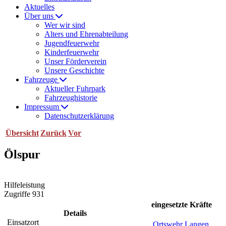
Aktuelles
Über uns
Wer wir sind
Alters und Ehrenabteilung
Jugendfeuerwehr
Kinderfeuerwehr
Unser Förderverein
Unsere Geschichte
Fahrzeuge
Aktueller Fuhrpark
Fahrzeughistorie
Impressum
Datenschutzerklärung
Übersicht
Zurück
Vor
Ölspur
Hilfeleistung
Zugriffe 931
eingesetzte Kräfte
Details
Einsatzort
Ortswehr Langen