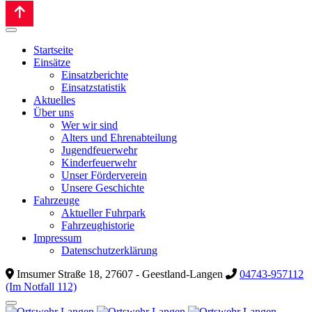
Startseite
Einsätze
Einsatzberichte
Einsatzstatistik
Aktuelles
Über uns
Wer wir sind
Alters und Ehrenabteilung
Jugendfeuerwehr
Kinderfeuerwehr
Unser Förderverein
Unsere Geschichte
Fahrzeuge
Aktueller Fuhrpark
Fahrzeughistorie
Impressum
Datenschutzerklärung
Imsumer Straße 18, 27607 - Geestland-Langen
04743-957112
(Im Notfall 112)