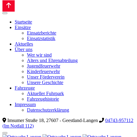
Startseite
Einsätze
Einsatzberichte
Einsatzstatistik
Aktuelles
Über uns
Wer wir sind
Alters und Ehrenabteilung
Jugendfeuerwehr
Kinderfeuerwehr
Unser Förderverein
Unsere Geschichte
Fahrzeuge
Aktueller Fuhrpark
Fahrzeughistorie
Impressum
Datenschutzerklärung
Imsumer Straße 18, 27607 - Geestland-Langen
04743-957112
(Im Notfall 112)