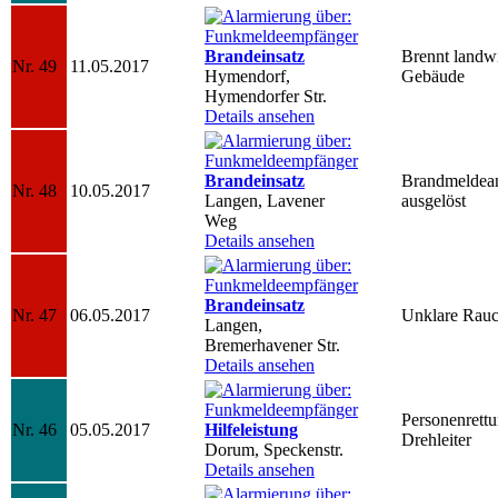
Brandeinsatz
Brennt landwi
Nr. 49
11.05.2017
Hymendorf,
Gebäude
Hymendorfer Str.
Details ansehen
Brandeinsatz
Brandmeldea
Nr. 48
10.05.2017
Langen, Lavener
ausgelöst
Weg
Details ansehen
Brandeinsatz
Nr. 47
06.05.2017
Unklare Rauc
Langen,
Bremerhavener Str.
Details ansehen
Personenrett
Nr. 46
05.05.2017
Hilfeleistung
Drehleiter
Dorum, Speckenstr.
Details ansehen