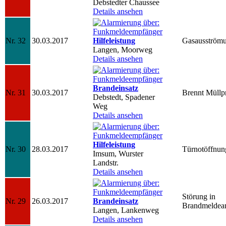
Debstedter Chaussee
Details ansehen
Nr. 32
30.03.2017
Hilfeleistung
Gasausström
Langen, Moorweg
Details ansehen
Brandeinsatz
Nr. 31
30.03.2017
Brennt Müllp
Debstedt, Spadener
Weg
Details ansehen
Hilfeleistung
Nr. 30
28.03.2017
Türnotöffnun
Imsum, Wurster
Landstr.
Details ansehen
Störung in
Nr. 29
26.03.2017
Brandeinsatz
Brandmeldea
Langen, Lankenweg
Details ansehen