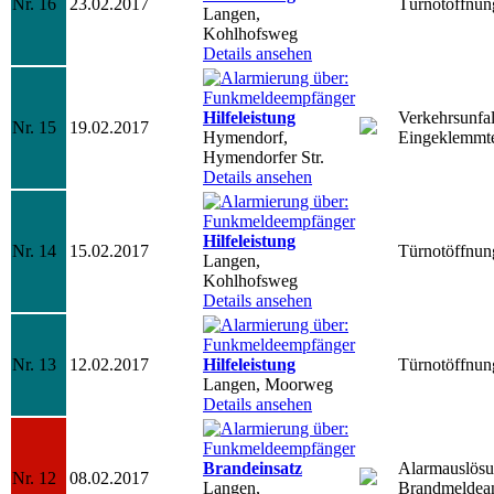
Nr. 16
23.02.2017
Türnotöffnun
Langen,
Kohlhofsweg
Details ansehen
Hilfeleistung
Verkehrsunfal
Nr. 15
19.02.2017
Hymendorf,
Eingeklemmte
Hymendorfer Str.
Details ansehen
Hilfeleistung
Nr. 14
15.02.2017
Türnotöffnun
Langen,
Kohlhofsweg
Details ansehen
Nr. 13
12.02.2017
Hilfeleistung
Türnotöffnun
Langen, Moorweg
Details ansehen
Brandeinsatz
Alarmauslös
Nr. 12
08.02.2017
Langen,
Brandmeldea