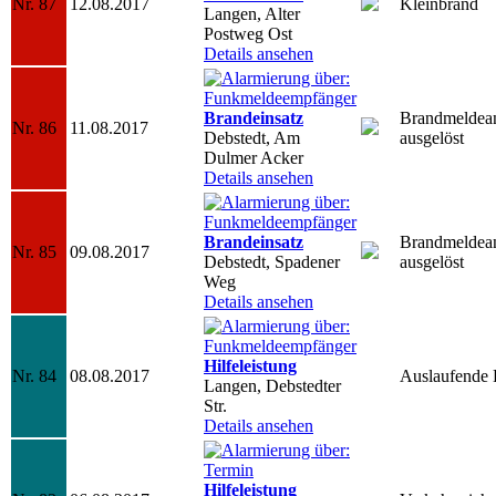
Nr. 87
12.08.2017
Kleinbrand
Langen, Alter
Postweg Ost
Details ansehen
Brandeinsatz
Brandmeldea
Nr. 86
11.08.2017
Debstedt, Am
ausgelöst
Dulmer Acker
Details ansehen
Brandeinsatz
Brandmeldea
Nr. 85
09.08.2017
Debstedt, Spadener
ausgelöst
Weg
Details ansehen
Hilfeleistung
Nr. 84
08.08.2017
Auslaufende B
Langen, Debstedter
Str.
Details ansehen
Hilfeleistung