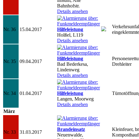
Imsum, Alte
Bahnhofstr.
Details ansehen
Verkehrsunfal
Nr. 36
15.04.2017
Hilfeleistung
eingeklemmte
Holßel, L119
Details ansehen
Hilfeleistung
Personenrett
Nr. 35
09.04.2017
Bad Bederkesa,
Drehleiter
Lindenweg
Details ansehen
Nr. 34
01.04.2017
Hilfeleistung
Türnotöffnun
Langen, Moorweg
Details ansehen
März
Brandeinsatz
Kleinfeuer, b
Nr. 33
31.03.2017
Neuenwalde,
Komposthauf