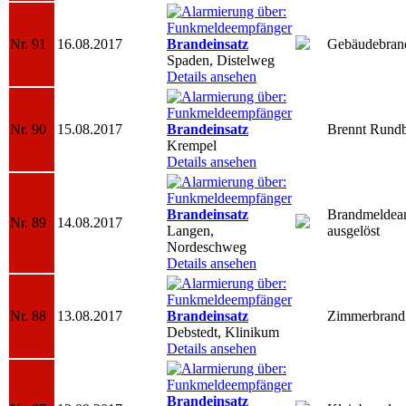
Nr. 91
16.08.2017
Brandeinsatz
Gebäudebran
Spaden, Distelweg
Details ansehen
Nr. 90
15.08.2017
Brandeinsatz
Brennt Rundb
Krempel
Details ansehen
Brandeinsatz
Brandmeldea
Nr. 89
14.08.2017
Langen,
ausgelöst
Nordeschweg
Details ansehen
Nr. 88
13.08.2017
Brandeinsatz
Zimmerbrand
Debstedt, Klinikum
Details ansehen
Brandeinsatz