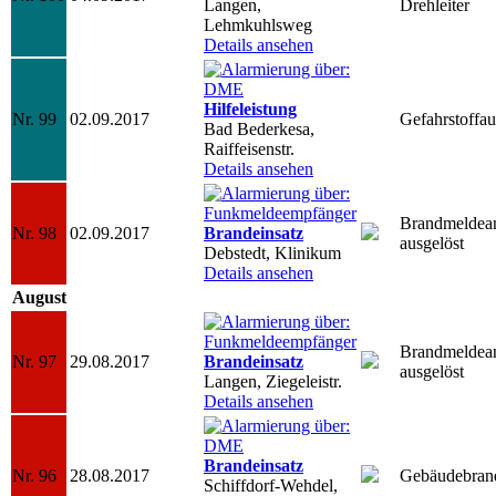
Langen,
Drehleiter
Lehmkuhlsweg
Details ansehen
Hilfeleistung
Nr. 99
02.09.2017
Gefahrstoffaus
Bad Bederkesa,
Raiffeisenstr.
Details ansehen
Brandmeldea
Nr. 98
02.09.2017
Brandeinsatz
ausgelöst
Debstedt, Klinikum
Details ansehen
August
Brandmeldea
Nr. 97
29.08.2017
Brandeinsatz
ausgelöst
Langen, Ziegeleistr.
Details ansehen
Brandeinsatz
Nr. 96
28.08.2017
Gebäudebran
Schiffdorf-Wehdel,