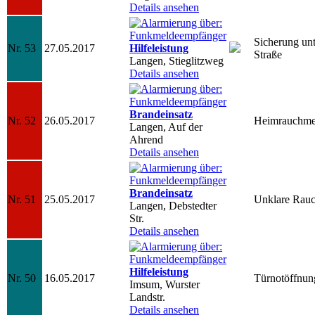
Details ansehen
Sicherung unt
Nr. 53
27.05.2017
Hilfeleistung
Straße
Langen, Stieglitzweg
Details ansehen
Brandeinsatz
Nr. 52
26.05.2017
Heimrauchmel
Langen, Auf der
Ahrend
Details ansehen
Brandeinsatz
Nr. 51
25.05.2017
Unklare Rauc
Langen, Debstedter
Str.
Details ansehen
Hilfeleistung
Nr. 50
16.05.2017
Türnotöffnun
Imsum, Wurster
Landstr.
Details ansehen