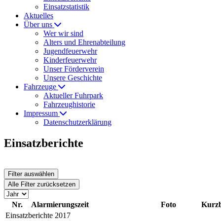
Einsatzstatistik
Aktuelles
Über uns
Wer wir sind
Alters und Ehrenabteilung
Jugendfeuerwehr
Kinderfeuerwehr
Unser Förderverein
Unsere Geschichte
Fahrzeuge
Aktueller Fuhrpark
Fahrzeughistorie
Impressum
Datenschutzerklärung
Einsatzberichte
Filter auswählen
Alle Filter zurücksetzen
Nr.
Alarmierungszeit
Foto
Kurzb
Einsatzberichte 2017