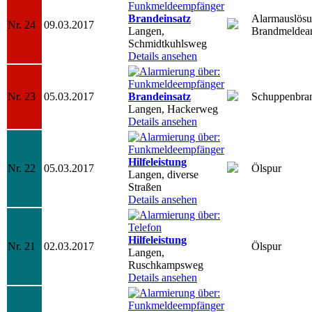
Brandeinsatz
Alarmauslös
Nr. 24
09.03.2017
Langen,
Brandmeldea
Schmidtkuhlsweg
Details ansehen
Nr. 23
05.03.2017
Brandeinsatz
Schuppenbra
Langen, Hackerweg
Details ansehen
Hilfeleistung
Nr. 22
05.03.2017
Ölspur
Langen, diverse
Straßen
Details ansehen
Hilfeleistung
Nr. 21
02.03.2017
Ölspur
Langen,
Ruschkampsweg
Details ansehen