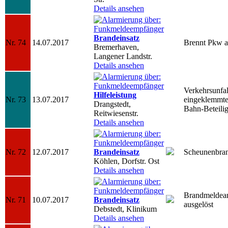
Details ansehen
Brandeinsatz
Nr. 74
14.07.2017
Brennt Pkw 
Bremerhaven,
Langener Landstr.
Details ansehen
Verkehrsunfal
Hilfeleistung
Nr. 73
13.07.2017
eingeklemmte
Drangstedt,
Bahn-Beteili
Reitwiesenstr.
Details ansehen
Nr. 72
12.07.2017
Brandeinsatz
Scheunenbra
Köhlen, Dorfstr. Ost
Details ansehen
Brandmeldea
Nr. 71
10.07.2017
Brandeinsatz
ausgelöst
Debstedt, Klinikum
Details ansehen