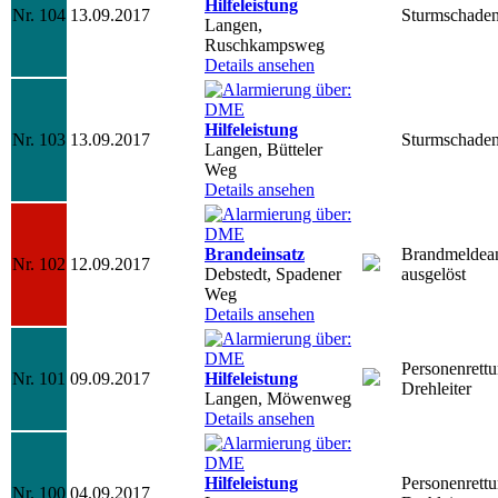
Hilfeleistung
Nr. 104
13.09.2017
Sturmschade
Langen,
Ruschkampsweg
Details ansehen
Hilfeleistung
Nr. 103
13.09.2017
Sturmschade
Langen, Bütteler
Weg
Details ansehen
Brandeinsatz
Brandmeldea
Nr. 102
12.09.2017
Debstedt, Spadener
ausgelöst
Weg
Details ansehen
Personenrett
Nr. 101
09.09.2017
Hilfeleistung
Drehleiter
Langen, Möwenweg
Details ansehen
Hilfeleistung
Personenrett
Nr. 100
04.09.2017