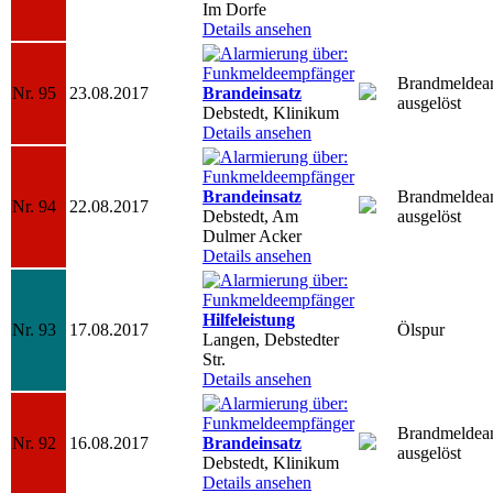
Im Dorfe
Details ansehen
Brandmeldea
Nr. 95
23.08.2017
Brandeinsatz
ausgelöst
Debstedt, Klinikum
Details ansehen
Brandeinsatz
Brandmeldea
Nr. 94
22.08.2017
Debstedt, Am
ausgelöst
Dulmer Acker
Details ansehen
Hilfeleistung
Nr. 93
17.08.2017
Ölspur
Langen, Debstedter
Str.
Details ansehen
Brandmeldea
Nr. 92
16.08.2017
Brandeinsatz
ausgelöst
Debstedt, Klinikum
Details ansehen