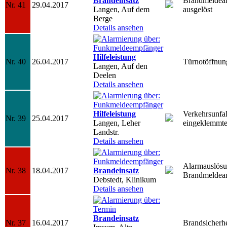
Brandeinsatz
Brandmeldea
Nr. 41
29.04.2017
Langen, Auf dem
ausgelöst
Berge
Details ansehen
Hilfeleistung
Nr. 40
26.04.2017
Türnotöffnun
Langen, Auf den
Deelen
Details ansehen
Hilfeleistung
Verkehrsunfal
Nr. 39
25.04.2017
Langen, Leher
eingeklemmte
Landstr.
Details ansehen
Alarmauslös
Nr. 38
18.04.2017
Brandeinsatz
Brandmeldea
Debstedt, Klinikum
Details ansehen
Brandeinsatz
Nr. 37
16.04.2017
Brandsicherh