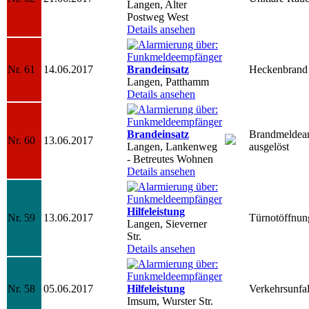
Langen, Alter
Postweg West
Details ansehen
Nr. 61
14.06.2017
Brandeinsatz
Heckenbrand
Langen, Patthamm
Details ansehen
Brandeinsatz
Brandmeldea
Nr. 60
13.06.2017
Langen, Lankenweg
ausgelöst
- Betreutes Wohnen
Details ansehen
Hilfeleistung
Nr. 59
13.06.2017
Türnotöffnun
Langen, Sieverner
Str.
Details ansehen
Nr. 58
05.06.2017
Hilfeleistung
Verkehrsunfal
Imsum, Wurster Str.