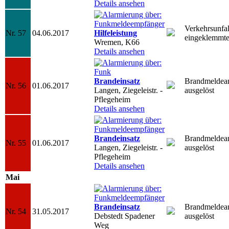
Details ansehen
Verkehrsunfal
Nr. 57
04.06.2017
Hilfeleistung
eingeklemmte
Wremen, K66
Details ansehen
Brandeinsatz
Brandmeldea
Nr. 56
01.06.2017
Langen, Ziegeleistr. -
ausgelöst
Pflegeheim
Details ansehen
Brandeinsatz
Brandmeldea
Nr. 55
01.06.2017
Langen, Ziegeleistr. -
ausgelöst
Pflegeheim
Details ansehen
Mai
Brandeinsatz
Brandmeldea
Nr. 54
31.05.2017
Debstedt Spadener
ausgelöst
Weg