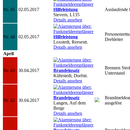
Nr. 45
02.05.2017
Hilfeleistung
Auslaufende B
Sievern, L135
Details ansehen
Personenrett
Nr. 44
02.05.2017
Hilfeleistung
Drehleiter
Loxstedt, Reesestr.
Details ansehen
April
Brennen Stro
Nr. 43
30.04.2017
Brandeinsatz
Unterstand
Kührstedt, Dorfstr.
Details ansehen
Brandeinsatz
Brandmeldea
Nr. 42
30.04.2017
Langen, Auf dem
ausgelöst
Berge
Details ansehen