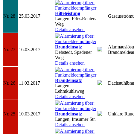
Hilfeleistung
Nr. 28
25.03.2017
Gasausström
Langen, Fritz-Reuter-
Weg
Details ansehen
Brandeinsatz
Alarmauslös
Nr. 27
16.03.2017
Debstedt, Spadener
Brandmeldea
Weg
Details ansehen
Brandeinsatz
Nr. 26
11.03.2017
Dachstuhlbra
Langen,
Lehmkuhlsweg
Details ansehen
Nr. 25
10.03.2017
Brandeinsatz
Unklare Rauc
Langen, Imsumer Str.
Details ansehen