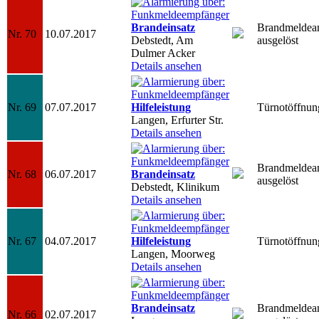
Brandeinsatz
Brandmeldea
Nr. 70
10.07.2017
Debstedt, Am
ausgelöst
Dulmer Acker
Details ansehen
Nr. 69
07.07.2017
Hilfeleistung
Türnotöffnun
Langen, Erfurter Str.
Details ansehen
Brandmeldea
Nr. 68
06.07.2017
Brandeinsatz
ausgelöst
Debstedt, Klinikum
Details ansehen
Nr. 67
04.07.2017
Hilfeleistung
Türnotöffnun
Langen, Moorweg
Details ansehen
Brandeinsatz
Brandmeldea
Nr. 66
02.07.2017