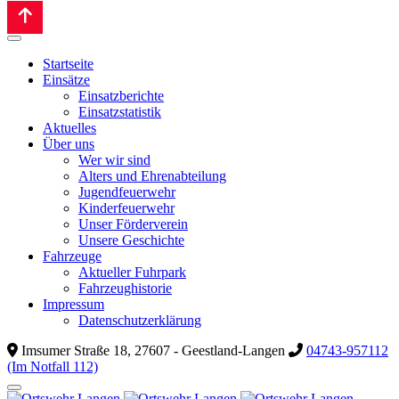
Startseite
Einsätze
Einsatzberichte
Einsatzstatistik
Aktuelles
Über uns
Wer wir sind
Alters und Ehrenabteilung
Jugendfeuerwehr
Kinderfeuerwehr
Unser Förderverein
Unsere Geschichte
Fahrzeuge
Aktueller Fuhrpark
Fahrzeughistorie
Impressum
Datenschutzerklärung
Imsumer Straße 18, 27607 - Geestland-Langen
04743-957112
(Im Notfall 112)