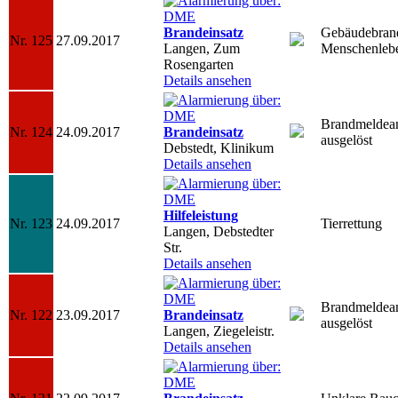
Brandeinsatz
Gebäudebran
Nr. 125
27.09.2017
Langen, Zum
Menschenlebe
Rosengarten
Details ansehen
Brandmeldea
Nr. 124
24.09.2017
Brandeinsatz
ausgelöst
Debstedt, Klinikum
Details ansehen
Hilfeleistung
Nr. 123
24.09.2017
Tierrettung
Langen, Debstedter
Str.
Details ansehen
Brandmeldea
Nr. 122
23.09.2017
Brandeinsatz
ausgelöst
Langen, Ziegeleistr.
Details ansehen