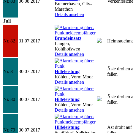
Nr. 83
06.08.2017
Verkehrssich
Bremerhaven, City-
Marathon
Details ansehen
Juli
Brandeinsatz
Nr. 82
31.07.2017
Heimrauchmel
Langen,
Kohlhofsweg
Details ansehen
Äste drohen a
Nr. 81
30.07.2017
Hilfeleistung
fallen
Köhlen, Vorm Moor
Details ansehen
Äste drohen a
Nr. 80
30.07.2017
Hilfeleistung
fallen
Köhlen, Vorm Moor
Details ansehen
Hilfeleistung
Ast droht auf
Nr. 79
30.07.2017
Schiffdorf, Sellstedter
fallen