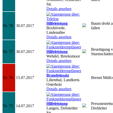
Str.
Details ansehen
Hilfeleistung
Baum droht a
Nr. 78
30.07.2017
Bexhövede,
fallen
Lindenallee
Details ansehen
Beseitigung 
Nr. 77
30.07.2017
Hilfeleistung
Sturmschäde
Wehdel, Breeksmoor
Details ansehen
Brandeinsatz
Nr. 76
15.07.2017
Brennt Müllc
Lilienthal, Landkreis
Osterholz
Details ansehen
Hilfeleistung
Personenrett
Nr. 75
14.07.2017
Langen, Debstedter
Drehleiter
Str.