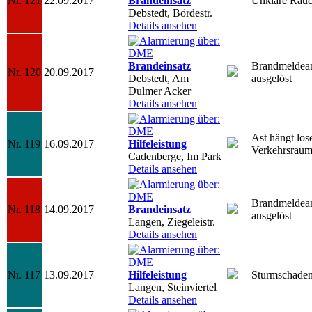
Nr. 121
22.09.2017
Brandeinsatz
Unklare Rauc
Debstedt, Bördestr.
Details ansehen
Brandeinsatz
Brandmeldea
Nr. 120
20.09.2017
Debstedt, Am
ausgelöst
Dulmer Acker
Details ansehen
Ast hängt los
Nr. 119
16.09.2017
Hilfeleistung
Verkehrsrau
Cadenberge, Im Park
Details ansehen
Brandmeldea
Nr. 118
14.09.2017
Brandeinsatz
ausgelöst
Langen, Ziegeleistr.
Details ansehen
Nr. 117
13.09.2017
Hilfeleistung
Sturmschade
Langen, Steinviertel
Details ansehen