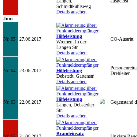
Langen,
ausgelöst
Schmidtkuhlsweg
Details ansehen
Juni
Hilfeleistung
Nr. 65
27.06.2017
CO-Austritt
Wremen, In der
Langen Str.
Details ansehen
Personenrett
Nr. 64
23.06.2017
Hilfeleistung
Drehleiter
Debstedt, Gartenstr.
Details ansehen
Hilfeleistung
Nr. 63
22.06.2017
Gegenstand dr
Langen, Debstedter
Str.
Details ansehen
Brandeinsatz
Nr. 62
21.06.2017
Unklare Rauc