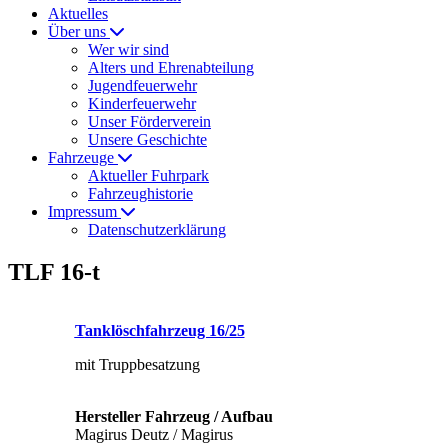
Aktuelles
Über uns
Wer wir sind
Alters und Ehrenabteilung
Jugendfeuerwehr
Kinderfeuerwehr
Unser Förderverein
Unsere Geschichte
Fahrzeuge
Aktueller Fuhrpark
Fahrzeughistorie
Impressum
Datenschutzerklärung
TLF 16-t
T
ank
l
ösch
f
ahrzeug 16/25
mit Truppbesatzung
Hersteller Fahrzeug / Aufbau
Magirus Deutz / Magirus