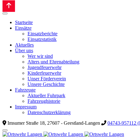
Startseite
Einsätze
Einsatzberichte
Einsatzstatistik
Aktuelles
Über uns
Wer wir sind
Alters und Ehrenabteilung
Jugendfeuerwehr
Kinderfeuerwehr
Unser Förderverein
Unsere Geschichte
Fahrzeuge
Aktueller Fuhrpark
Fahrzeughistorie
Impressum
Datenschutzerklärung
Imsumer Straße 18, 27607 - Geestland-Langen
04743-957112 (I