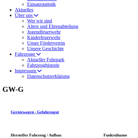
Einsatzstatistik
Aktuelles
Über uns
Wer wir sind
Alters und Ehrenabteilung
Jugendfeuerwehr
Kinderfeuerwehr
Unser Förderverein
Unsere Geschichte
Fahrzeuge
Aktueller Fuhrpark
Fahrzeughistorie
Impressum
Datenschutzerklärung
GW-G
G
eräte
w
agen -
G
efahrengut
Hersteller Fahrzeug / Aufbau
Funkrufname