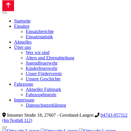
Startseite
Einsätze
Einsatzberichte
Einsatzstatistik
Aktuelles
Über uns
Wer wir sind
Alters und Ehrenabteilung
Jugendfeuerwehr
Kinderfeuerwehr
Unser Förderverein
Unsere Geschichte
Fahrzeuge
Aktueller Fuhrpark
Fahrzeughistorie
Impressum
Datenschutzerklärung
Imsumer Straße 18, 27607 - Geestland-Langen
04743-957112
(Im Notfall 112)