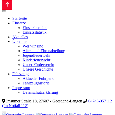
Startseite
Einsätze
Einsatzberichte
Einsatzstatistik
Aktuelles
Über uns
Wer wir sind
Alters und Ehrenabteilung
Jugendfeuerwehr
Kinderfeuerwehr
Unser Förderverein
Unsere Geschichte
Fahrzeuge
Aktueller Fuhrpark
Fahrzeughistorie
Impressum
Datenschutzerklärung
Imsumer Straße 18, 27607 - Geestland-Langen
04743-957112
(Im Notfall 112)