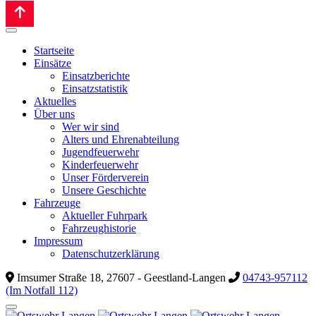
Startseite
Einsätze
Einsatzberichte
Einsatzstatistik
Aktuelles
Über uns
Wer wir sind
Alters und Ehrenabteilung
Jugendfeuerwehr
Kinderfeuerwehr
Unser Förderverein
Unsere Geschichte
Fahrzeuge
Aktueller Fuhrpark
Fahrzeughistorie
Impressum
Datenschutzerklärung
Imsumer Straße 18, 27607 - Geestland-Langen
04743-957112
(Im Notfall 112)