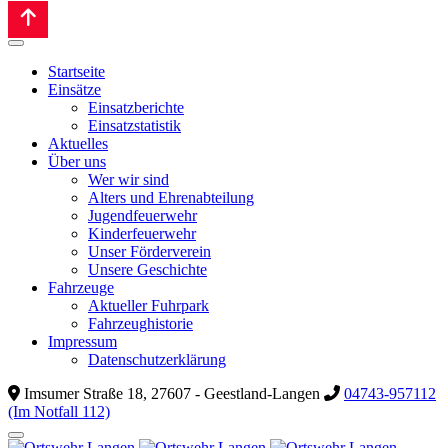
Startseite
Einsätze
Einsatzberichte
Einsatzstatistik
Aktuelles
Über uns
Wer wir sind
Alters und Ehrenabteilung
Jugendfeuerwehr
Kinderfeuerwehr
Unser Förderverein
Unsere Geschichte
Fahrzeuge
Aktueller Fuhrpark
Fahrzeughistorie
Impressum
Datenschutzerklärung
Imsumer Straße 18, 27607 - Geestland-Langen
04743-957112
(Im Notfall 112)