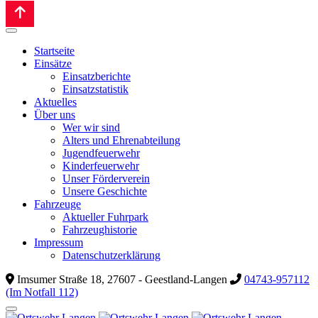
Startseite
Einsätze
Einsatzberichte
Einsatzstatistik
Aktuelles
Über uns
Wer wir sind
Alters und Ehrenabteilung
Jugendfeuerwehr
Kinderfeuerwehr
Unser Förderverein
Unsere Geschichte
Fahrzeuge
Aktueller Fuhrpark
Fahrzeughistorie
Impressum
Datenschutzerklärung
Imsumer Straße 18, 27607 - Geestland-Langen
04743-957112
(Im Notfall 112)