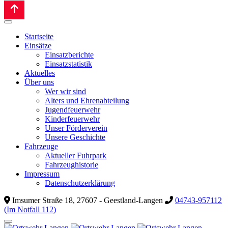
Startseite
Einsätze
Einsatzberichte
Einsatzstatistik
Aktuelles
Über uns
Wer wir sind
Alters und Ehrenabteilung
Jugendfeuerwehr
Kinderfeuerwehr
Unser Förderverein
Unsere Geschichte
Fahrzeuge
Aktueller Fuhrpark
Fahrzeughistorie
Impressum
Datenschutzerklärung
Imsumer Straße 18, 27607 - Geestland-Langen
04743-957112
(Im Notfall 112)