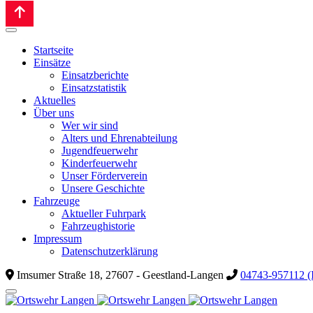
Startseite
Einsätze
Einsatzberichte
Einsatzstatistik
Aktuelles
Über uns
Wer wir sind
Alters und Ehrenabteilung
Jugendfeuerwehr
Kinderfeuerwehr
Unser Förderverein
Unsere Geschichte
Fahrzeuge
Aktueller Fuhrpark
Fahrzeughistorie
Impressum
Datenschutzerklärung
Imsumer Straße 18, 27607 - Geestland-Langen
04743-957112 (I